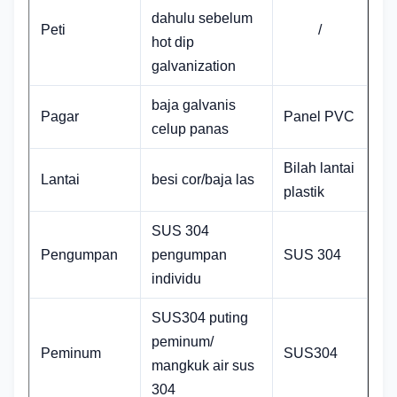
dahulu sebelum
Peti
/
hot dip
galvanization
baja galvanis
Pagar
Panel PVC
celup panas
Bilah lantai
Lantai
besi cor/baja las
plastik
SUS 304
Pengumpan
pengumpan
SUS 304
individu
SUS304 puting
peminum/
Peminum
SUS304
mangkuk air sus
304