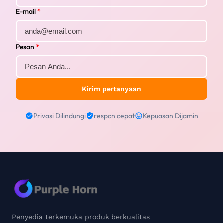
E-mail
*
Pesan
*
Kirim pertanyaan
Privasi Dilindungi
respon cepat
Kepuasan Dijamin
Penyedia terkemuka produk berkualitas