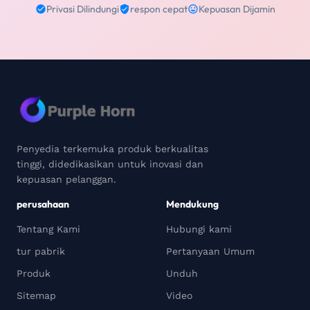
Privasi Dilindungi
respon cepat
Kepuasan Dijamin
Penyedia terkemuka produk berkualitas
tinggi, didedikasikan untuk inovasi dan
kepuasan pelanggan.
perusahaan
Mendukung
Tentang Kami
Hubungi kami
tur pabrik
Pertanyaan Umum
Produk
Unduh
Sitemap
Video