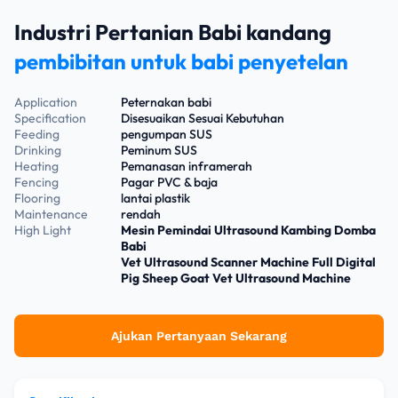
Industri Pertanian Babi kandang
pembibitan untuk babi penyetelan
Application
Peternakan babi
Specification
Disesuaikan Sesuai Kebutuhan
Feeding
pengumpan SUS
Drinking
Peminum SUS
Heating
Pemanasan inframerah
Fencing
Pagar PVC & baja
Flooring
lantai plastik
Maintenance
rendah
High Light
Mesin Pemindai Ultrasound Kambing Domba
Babi
Vet Ultrasound Scanner Machine Full Digital
Pig Sheep Goat Vet Ultrasound Machine
Ajukan Pertanyaan Sekarang