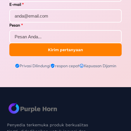
E-mail
*
Pesan
*
Kirim pertanyaan
Privasi Dilindungi
respon cepat
Kepuasan Dijamin
Penyedia terkemuka produk berkualitas