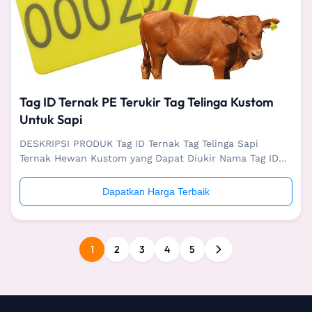
Tag ID Ternak PE Terukir Tag Telinga Kustom
Untuk Sapi
DESKRIPSI PRODUK Tag ID Ternak Tag Telinga Sapi
Ternak Hewan Kustom yang Dapat Diukir Nama Tag ID
ternak dapat diukir tag telinga sapi hewan ternak
kustom Aplikasi Sapi/Sapi/ternak besar lainnya Sedang
Dapatkan Harga Terbaik
mengemas 100 pcs/tas, 25 tas/karton Bahan TPU/PE
Ukuran 110*75mm, 75*60mm Warna Oranye / kuning / ...
1
2
3
4
5