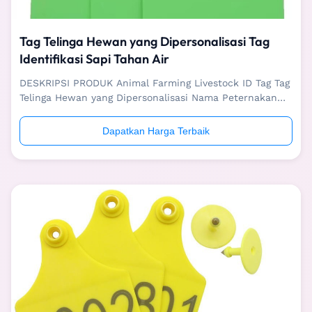
Tag Telinga Hewan yang Dipersonalisasi Tag
Identifikasi Sapi Tahan Air
DESKRIPSI PRODUK Animal Farming Livestock ID Tag Tag
Telinga Hewan yang Dipersonalisasi Nama Peternakan
ternak ID tag tag telinga hewan yang dipersonalisasi
Aplikasi Sapi/Sapi/Anak Sapi/Yak/Kuda/Unta/binatang
Dapatkan Harga Terbaik
besar lainnya Sedang mengemas 100 pcs/tas, 25
tas/karton Bahan PP, PE Keuntungan Suhu yang ...