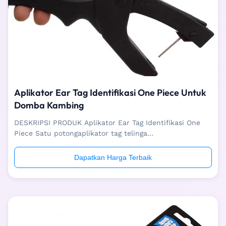
Aplikator Ear Tag Identifikasi One Piece Untuk
Domba Kambing
DESKRIPSI PRODUK Aplikator Ear Tag Identifikasi One
Piece Satu potongaplikator tag telinga
identifikasidigunakan untuk manajemen identifikasi
peternakan, profesional untuk menandai tag telinga
Dapatkan Harga Terbaik
satu potong. Aplikator tag telinga satu bagian ini
memiliki bobot yang ringan, sangat mudah dioperasikan
...