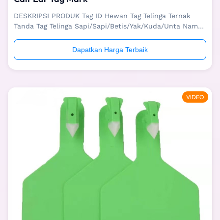
DESKRIPSI PRODUK Tag ID Hewan Tag Telinga Ternak
Tanda Tag Telinga Sapi/Sapi/Betis/Yak/Kuda/Unta Nama
Tag telinga ternak Aplikasi Sapi/Sapi/Anak
Sapi/Yak/Kuda/Unta Sedang mengemas 100 pcs/tas, 25
Dapatkan Harga Terbaik
tas/karton Bahan PP+PE Keuntungan Tahan suhu tinggi
dan rendah Beberapa warna tersedia, dapat
disesuaika...
VIDEO