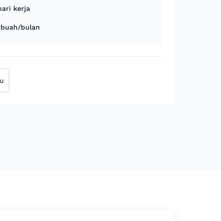
ari kerja
 buah/bulan
au