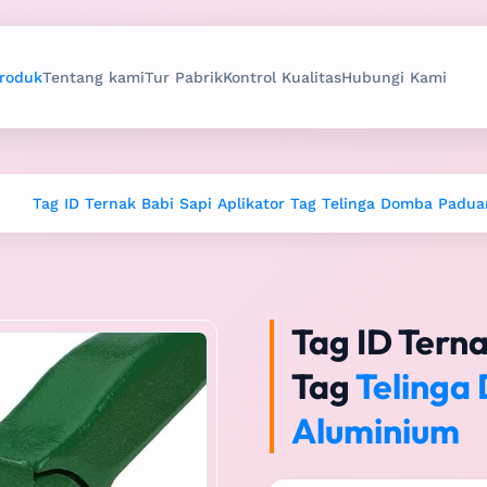
roduk
Tentang kami
Tur Pabrik
Kontrol Kualitas
Hubungi Kami
Tag ID Ternak Babi Sapi Aplikator Tag Telinga Domba Padu
Tag ID Terna
Tag
Telinga
Aluminium