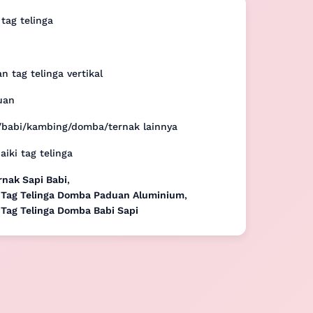
 tag telinga
 tag telinga vertikal
uan
i/babi/kambing/domba/ternak lainnya
iki tag telinga
rnak Sapi Babi
,
r Tag Telinga Domba Paduan Aluminium
,
 Tag Telinga Domba Babi Sapi