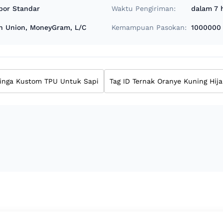
or Standar
Waktu Pengiriman:
dalam 7 h
rn Union, MoneyGram, L/C
Kemampuan Pasokan:
1000000
linga Kustom TPU Untuk Sapi
Tag ID Ternak Oranye Kuning Hij