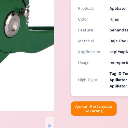
Product
Aplikator
Color
Hijau
Feature
penandaan
Material
Baja Pad
Application
sapi/sap
Usage
memperba
Tag ID Te
High Light
Aplikato
Aplikator
Ajukan Pertanyaan
Sekarang
>